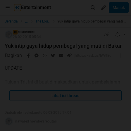
Entertainment
Masuk
...
Beranda
The Lounge
Yuk intip gaya hidup pembegal yang mati di Bakar
sukukurutu
TS
28-02-2015 05:34
Yuk intip gaya hidup pembegal yang mati di Bakar
Bagikan
UPDATE
Tujuan Trit ini di buat dimaksudkan untuk pembelajaran
untuk kita semua
karna masih banyak anak muda sekarang yang
Lihat isi thread
menganggap Gaya hidup seperti ini Gaul dan keren.
walaupun mereka tau itu salah besar.
Diubah oleh sukukurutu 06-03-2015 17:04
Kalaupun banyak yang bully tersangka, ts anggap itu
nawared memberi reputasi
bonus