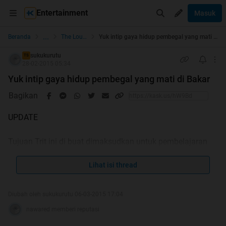
Entertainment
Masuk
...
Beranda
The Lounge
Yuk intip gaya hidup pembegal yang mati di Bakar
sukukurutu
TS
28-02-2015 05:34
Yuk intip gaya hidup pembegal yang mati di Bakar
Bagikan
UPDATE
Tujuan Trit ini di buat dimaksudkan untuk pembelajaran
untuk kita semua
karna masih banyak anak muda sekarang yang
Lihat isi thread
menganggap Gaya hidup seperti ini Gaul dan keren.
walaupun mereka tau itu salah besar.
Diubah oleh sukukurutu 06-03-2015 17:04
Kalaupun banyak yang bully tersangka, ts anggap itu
nawared memberi reputasi
bonus