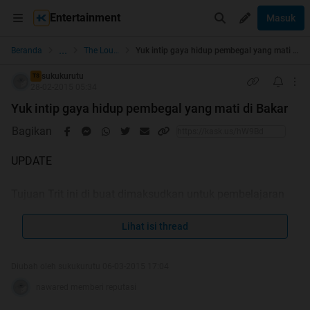
Entertainment
Masuk
...
Beranda
The Lounge
Yuk intip gaya hidup pembegal yang mati di Bakar
sukukurutu
TS
28-02-2015 05:34
Yuk intip gaya hidup pembegal yang mati di Bakar
Bagikan
UPDATE
Tujuan Trit ini di buat dimaksudkan untuk pembelajaran
untuk kita semua
karna masih banyak anak muda sekarang yang
Lihat isi thread
menganggap Gaya hidup seperti ini Gaul dan keren.
walaupun mereka tau itu salah besar.
Diubah oleh sukukurutu 06-03-2015 17:04
Kalaupun banyak yang bully tersangka, ts anggap itu
nawared memberi reputasi
bonus