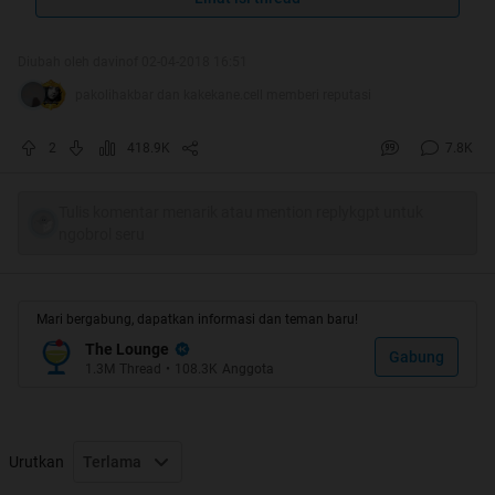
Quote:
Diubah oleh davinof 02-04-2018 16:51
pakolihakbar dan kakekane.cell memberi reputasi
2
418.9K
7.8K
Tulis komentar menarik atau mention replykgpt untuk
ngobrol seru
Mari bergabung, dapatkan informasi dan teman baru!
The Lounge
Gabung
1.3M
Thread
•
108.3K
Anggota
Thanks to :
Mimin, Kakskus.Officer, Momod (all room),
dan kaskuser sedunia^^
Urutkan
Terlama