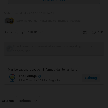
Quote:
Diubah oleh davinof 02-04-2018 16:51
pakolihakbar dan kakekane.cell memberi reputasi
2
418.9K
7.8K
Tulis komentar menarik atau mention replykgpt untuk
ngobrol seru
Mari bergabung, dapatkan informasi dan teman baru!
The Lounge
Gabung
1.3M
Thread
•
108.3K
Anggota
Thanks to :
Mimin, Kakskus.Officer, Momod (all room),
dan kaskuser sedunia^^
Urutkan
Terlama