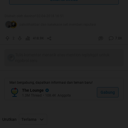
Quote:
Diubah oleh davinof 02-04-2018 16:51
pakolihakbar dan kakekane.cell memberi reputasi
2
418.9K
7.8K
Tulis komentar menarik atau mention replykgpt untuk
ngobrol seru
Mari bergabung, dapatkan informasi dan teman baru!
The Lounge
Gabung
1.3M
Thread
•
108.4K
Anggota
Thanks to :
Mimin, Kakskus.Officer, Momod (all room),
dan kaskuser sedunia^^
Urutkan
Terlama