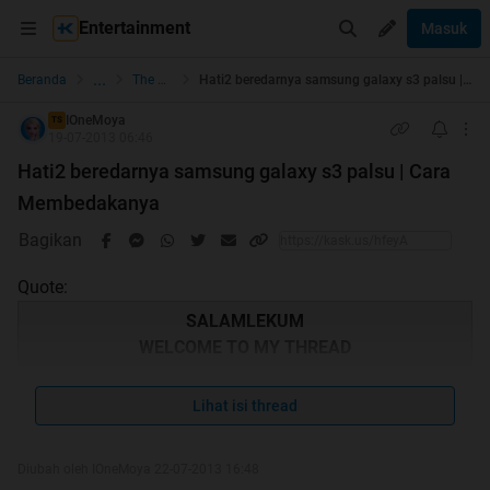
Entertainment
Masuk
...
Beranda
The Lounge
Hati2 beredarnya samsung galaxy s3 palsu | Cara Membedakanya
IOneMoya
TS
19-07-2013 06:46
Hati2 beredarnya samsung galaxy s3 palsu | Cara
Membedakanya
Bagikan
Quote:
SALAMLEKUM
WELCOME TO MY THREAD
Lihat isi thread
Quote:
Diubah oleh IOneMoya 22-07-2013 16:48