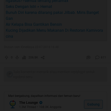
ngaskus??semua tentang pertamax
Seks Dengan Istri = Hemat
Bunuh Diri karena dilarang pakai Jilbab. Miris Banget
Gan
Air Kelapa Bisa Gantikan Bensin
Kucing Dijadikan Menu Makanan Di Restoran Karnivora
cina
Diubah oleh IOneMoya 22-07-2013 16:48
0
206.8K
611
Tulis komentar menarik atau mention replykgpt untuk
ngobrol seru
Mari bergabung, dapatkan informasi dan teman baru!
The Lounge
Gabung
1.3M
Thread
•
108.3K
Anggota