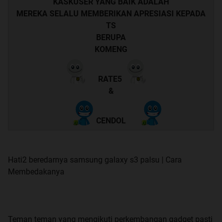
KASKUSER YANG BAIK ADALAH
MEREKA SELALU MEMBERIKAN APRESIASI KEPADA
TS
BERUPA
KOMENG
RATE5
&
CENDOL
Hati2 beredarnya samsung galaxy s3 palsu | Cara
Membedakanya
Teman teman yang mengikuti perkembangan gadget pasti