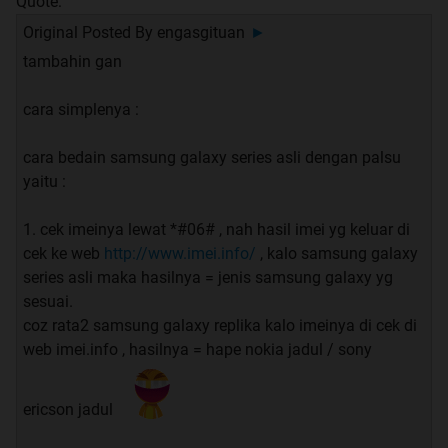
Quote:
Original Posted By
engasgituan
►
tambahin gan
cara simplenya :
cara bedain samsung galaxy series asli dengan palsu
yaitu :
1. cek imeinya lewat *#06# , nah hasil imei yg keluar di
cek ke web
http://www.imei.info/
, kalo samsung galaxy
series asli maka hasilnya = jenis samsung galaxy yg
sesuai.
coz rata2 samsung galaxy replika kalo imeinya di cek di
web imei.info , hasilnya = hape nokia jadul / sony
ericson jadul