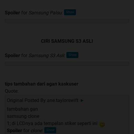
Spoiler
for
Samsung Palsu
:
CIRI SAMSUNG S3 ASLI
Spoiler
for
Samsung S3 Asli
:
tips tambahan dari agan kaskuser
Quote:
Original Posted By
ane.taylorswift
►
tambahan gan
samsung clone
1; di LCDnya ada tempelan stiker seperti ini
Spoiler
for
clone
: