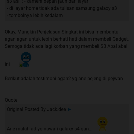
s3 asli : - kamera depan jauh dari layar
- di layar home tidak ada tulisan samsung galaxy s3
- tombolnya lebih kedalam
Okay, Mungkin Penjelasan Singkat ini bisa membantu
agan agan untuk lebih berhati hati dalam membeli Gadget,
Semoga tidak ada lagi korban yang membeli S3 Abal abal
ini
Berikut adalah testimoni agan2 yg ane pejeng di pejwan
Quote:
Original Posted By
Jack.dee
►
Ane malah ad yg nawari galaxy s4 gan....