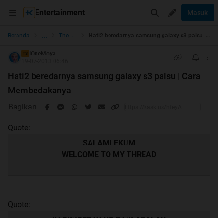
Entertainment
Masuk
...
Beranda
The Lounge
Hati2 beredarnya samsung galaxy s3 palsu | Cara Membedakanya
IOneMoya
TS
19-07-2013 06:46
Hati2 beredarnya samsung galaxy s3 palsu | Cara
Membedakanya
Bagikan
Quote:
SALAMLEKUM
WELCOME TO MY THREAD
Quote: