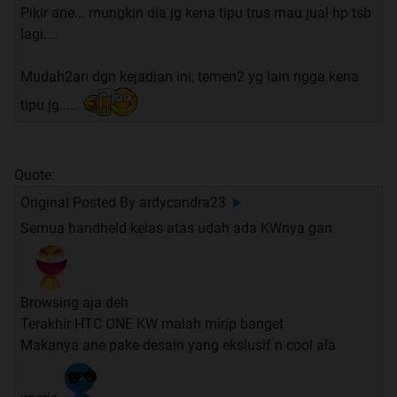
Pikir ane... mungkin dia jg kena tipu trus mau jual hp tsb
lagi....
Mudah2an dgn kejadian ini, temen2 yg lain ngga kena
tipu jg.....
Quote:
Original Posted By
ardycandra23
►
Semua handheld kelas atas udah ada KWnya gan
Browsing aja deh
Terakhir HTC ONE KW malah mirip banget
Makanya ane pake desain yang ekslusif n cool ala