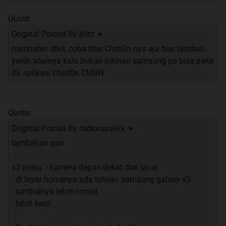
Quote:
Original Posted By
blltz
►
nambahin dikit, coba fitur ChatOn nya aja biar tambah
yakin soalnya kalo bukan bikinan samsung ga bisa pake
itu aplikasi ChatOn CMIIW
Quote:
Original Posted By
radiorusakkk
►
tambahan gan
s3 palsu :- kamera depan dekat dari layar
- di layar homenya ada tulisan samsung galaxy s3
- tombolnya lebih nonjol
- lebih kecil