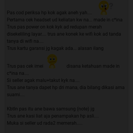
Pas cod periksa hp kok agak aneh yah....
Pertama cek headset ud keliatan kw na... made in c*ina
Trus pas power on kok kyk ad redupan merah
disekeliling layar.... trus ane konek ke wifi kok ad tanda
tanya di wifi na....
Trus kartu garansi jg kagak ada... alasan ilang
Trus pas cek imei
disana ketahuan made in
c*ina na....
Si seller agak malu+takut kyk na....
Trus ane tanya dapet hp dri mana, dia bilang dikasi ama
suami....
Kbtln pas itu ane bawa samsung (note) jg
Trus ane kasi liat aja penampakan hp asli....
Muka si seller ud rada2 memerah.....