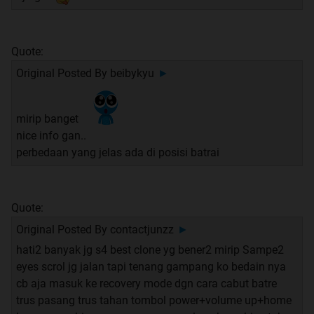
Quote:
Original Posted By
beibykyu
►
mirip banget
nice info gan..
perbedaan yang jelas ada di posisi batrai
Quote:
Original Posted By
contactjunzz
►
hati2 banyak jg s4 best clone yg bener2 mirip Sampe2
eyes scrol jg jalan tapi tenang gampang ko bedain nya
cb aja masuk ke recovery mode dgn cara cabut batre
trus pasang trus tahan tombol power+volume up+home