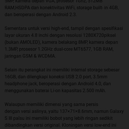
5MP, kamera depan VGA, prosesor 1Ghz, 512MB
RAM,HSDPA dan konektivitas WiFi, storage built- in 4GB,
dan beroperasi dengan Android 2.3.
Sementara untuk versi high-end, tampil dengan spesifikasi
layar ukuran 4.8 inchi dengan resolusi 1280X720piksel
(bukan AMOLED), kamera belakang 8MP, kamera depan
1.3MP, prosesor 1.2GHz dual-core MT6577, 1GB RAM,
jaringan GSM & WCDMA.
Selain itu perangkat ini memiliki internal storage sebesar
16GB, dan dilengkapi koneksi USB 2.0 port, 3.5mm
headphone jack, beroperasi dengan Android 4.0, dan
menggunakan baterai Li-on kapasitas 2.500 mAh.
Walaupun memiliki dimensi yang sama persis
dengan versi aslinya, yaitu 137×71×8.6mm, namun Galaxy
S III palsu ini memiliki bobot yang lebih ringan sedikit
dibandingkan versi original. Kloningan versi low-end ini