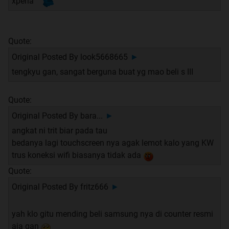
xperia
Quote:
Original Posted By
look5668665
►
tengkyu gan, sangat berguna buat yg mao beli s III
Quote:
Original Posted By
bara...
►
angkat ni trit biar pada tau
bedanya lagi touchscreen nya agak lemot kalo yang KW
trus koneksi wifi biasanya tidak ada
Quote:
Original Posted By
fritz666
►
yah klo gitu mending beli samsung nya di counter resmi
aja gan