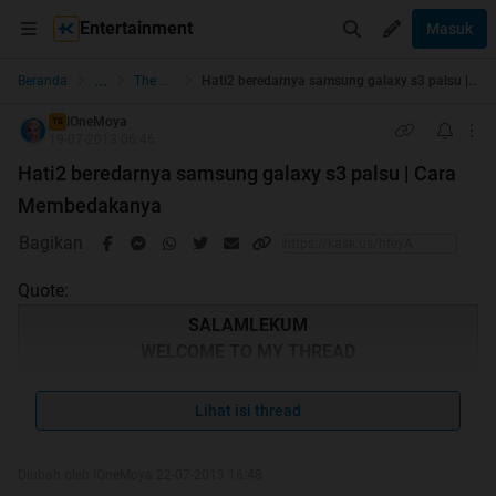
Entertainment
Masuk
...
Beranda
The Lounge
Hati2 beredarnya samsung galaxy s3 palsu | Cara Membedakanya
IOneMoya
TS
19-07-2013 06:46
Hati2 beredarnya samsung galaxy s3 palsu | Cara
Membedakanya
Bagikan
Quote:
SALAMLEKUM
WELCOME TO MY THREAD
Lihat isi thread
Quote:
Diubah oleh IOneMoya 22-07-2013 16:48