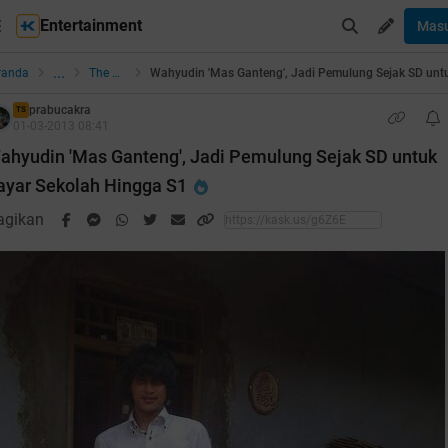
Entertainment
Mas
...
randa
The Lounge
prabucakra
TS
01-03-2013 08:41
ahyudin 'Mas Ganteng', Jadi Pemulung Sejak SD untuk
ayar Sekolah Hingga S1
agikan