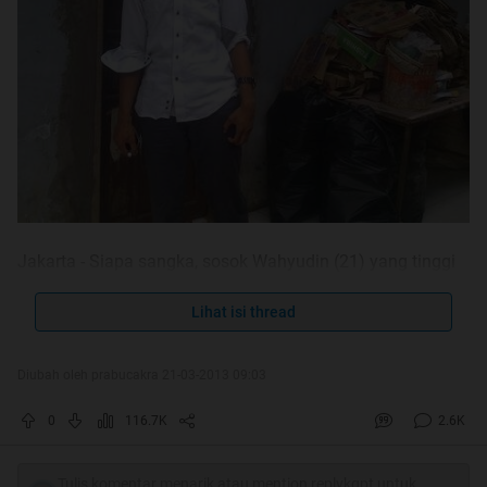
Jakarta - Siapa sangka, sosok Wahyudin (21) yang tinggi
besar ini adalah pemulung. Wahyu, yang suka dipanggil
'Mas Ganteng' ini memulung sampah sejak SD. Hasil dari
Lihat isi thread
memulung itu dia gunakan untuk sekolah dari SD hingga
mencecap bangku kuliah. Gelar sarjana tinggal direngkuh
Diubah oleh prabucakra 21-03-2013 09:03
Wahyu di depan mata.
0
116.7K
2.6K
detikcom menyambangi Wahyu di kediaman orang tuanya
di Kampung Kalimanggis, Gang Lame, Jatisampurna,
Tulis komentar menarik atau mention replykgpt untuk