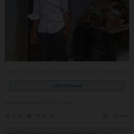
Jakarta - Siapa sangka, sosok Wahyudin (21) yang tinggi
besar ini adalah pemulung. Wahyu, yang suka dipanggil
'Mas Ganteng' ini memulung sampah sejak SD. Hasil dari
Lihat isi thread
memulung itu dia gunakan untuk sekolah dari SD hingga
mencecap bangku kuliah. Gelar sarjana tinggal direngkuh
Diubah oleh prabucakra 21-03-2013 09:03
Wahyu di depan mata.
0
116.7K
2.6K
detikcom menyambangi Wahyu di kediaman orang tuanya
di Kampung Kalimanggis, Gang Lame, Jatisampurna,
Tulis komentar menarik atau mention replykgpt untuk