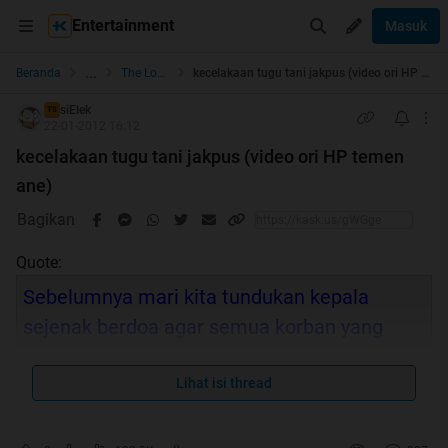
Entertainment
Masuk
...
Beranda
The Lounge
kecelakaan tugu tani jakpus (video ori HP temen ane)
siElek
TS
22-01-2012 16:12
kecelakaan tugu tani jakpus (video ori HP temen
ane)
Bagikan
Quote:
Sebelumnya mari kita tundukan kepala
sejenak berdoa agar semua korban yang
meninggal dunia dapat diampuni segala
dosa2nya dan diberikan ketabahan untuk
Lihat isi thread
seluruh keluarga korban yang ditinggalkan.
amiin