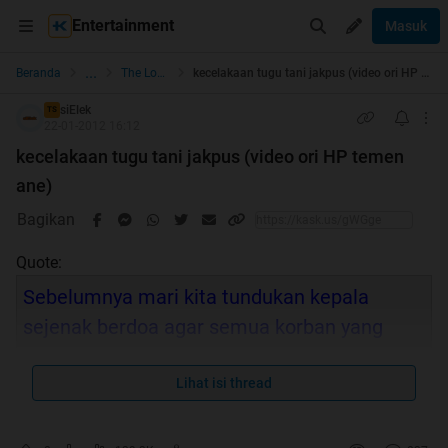
Entertainment
Masuk
...
Beranda
The Lounge
kecelakaan tugu tani jakpus (video ori HP temen ane)
siElek
TS
22-01-2012 16:12
kecelakaan tugu tani jakpus (video ori HP temen
ane)
Bagikan
Quote:
Sebelumnya mari kita tundukan kepala
sejenak berdoa agar semua korban yang
meninggal dunia dapat diampuni segala
dosa2nya dan diberikan ketabahan untuk
Lihat isi thread
seluruh keluarga korban yang ditinggalkan.
amiin