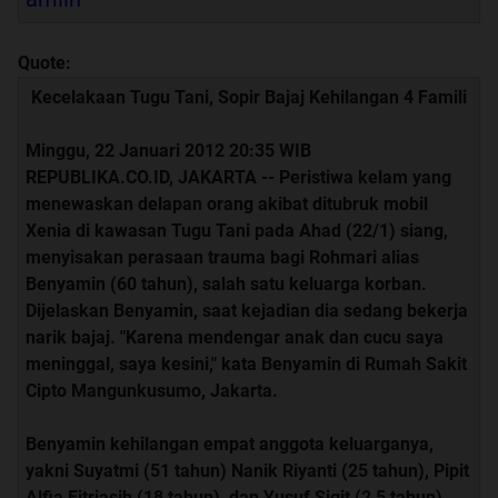
Quote:
Kecelakaan Tugu Tani, Sopir Bajaj Kehilangan 4 Famili
Minggu, 22 Januari 2012 20:35 WIB
REPUBLIKA.CO.ID, JAKARTA -- Peristiwa kelam yang
menewaskan delapan orang akibat ditubruk mobil
Xenia di kawasan Tugu Tani pada Ahad (22/1) siang,
menyisakan perasaan trauma bagi Rohmari alias
Benyamin (60 tahun), salah satu keluarga korban.
Dijelaskan Benyamin, saat kejadian dia sedang bekerja
narik bajaj. "Karena mendengar anak dan cucu saya
meninggal, saya kesini," kata Benyamin di Rumah Sakit
Cipto Mangunkusumo, Jakarta.
Benyamin kehilangan empat anggota keluarganya,
yakni Suyatmi (51 tahun) Nanik Riyanti (25 tahun), Pipit
Alfia Fitriasih (18 tahun), dan Yusuf Sigit (2,5 tahun).