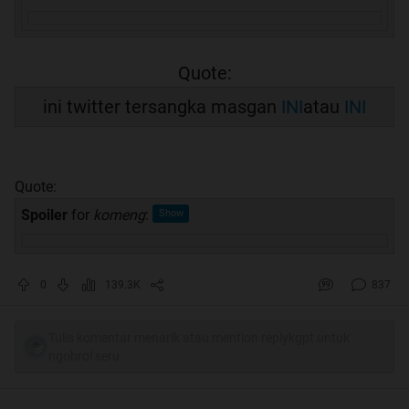
Quote:
ini twitter tersangka masgan
INI
atau
INI
Quote:
Spoiler
for
komeng
:
0
139.3K
837
Tulis komentar menarik atau mention replykgpt untuk
ngobrol seru