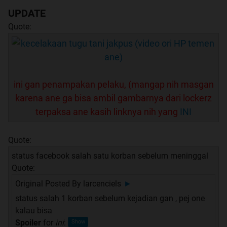
UPDATE
Quote:
ini gan penampakan pelaku, (mangap nih masgan
karena ane ga bisa ambil gambarnya dari lockerz
terpaksa ane kasih linknya nih yang
INI
Quote:
status facebook salah satu korban sebelum meninggal
Quote:
Original Posted By
larcenciels
►
status salah 1 korban sebelum kejadian gan , pej one
kalau bisa
Spoiler
for
ini
: