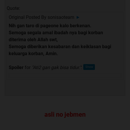
Quote:
Original Posted By
sonisaoteam
►
Nih gan taro di pageone kalo berkenan.
Semoga segala amal ibadah nya bagi korban
diterima oleh Allah swt,
Semoga diberikan kesabaran dan keiklasan bagi
keluarga korban, Amin.
Spoiler
for
"Ati2 gan gak bisa tidur."
:
asli no jebmen