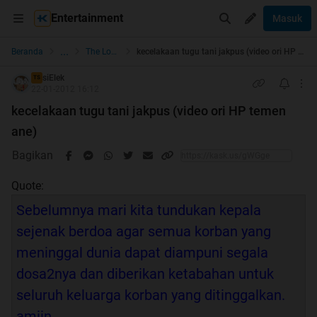
Entertainment
Masuk
...
Beranda
The Lounge
kecelakaan tugu tani jakpus (video ori HP temen ane)
siElek
TS
22-01-2012 16:12
kecelakaan tugu tani jakpus (video ori HP temen
ane)
Bagikan
Quote:
Sebelumnya mari kita tundukan kepala
sejenak berdoa agar semua korban yang
meninggal dunia dapat diampuni segala
dosa2nya dan diberikan ketabahan untuk
seluruh keluarga korban yang ditinggalkan.
amiin