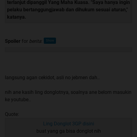
terlanjut dipanggil Yang Maha Kuasa. "Saya hanya ingin
pelaku bertanggungjawab dan dihukum sesuai aturan,"
katanya.
Spoiler
for
berita
:
langsung agan cekidot, asli no jebmen dah..
nih ane kasih ling donglotnya, soalnya ane belom masukin
ke youtube..
Quote:
Ling Donglot 3GP disini
buat yang ga bisa donglot nih