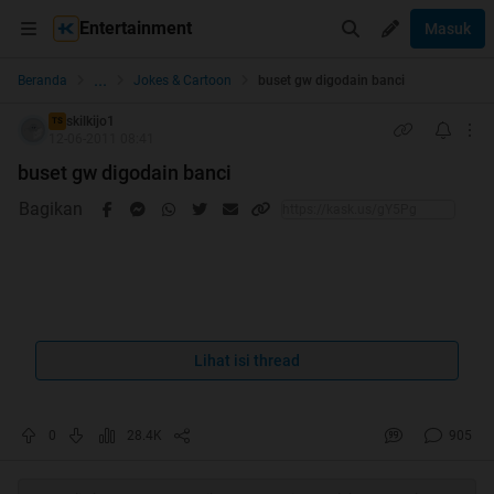
Entertainment
Masuk
...
Beranda
Jokes & Cartoon
buset gw digodain banci
skilkijo1
TS
12-06-2011 08:41
buset gw digodain banci
Bagikan
Spoiler
for
:
Lihat isi thread
0
28.4K
905
Spoiler
for
: