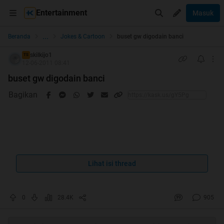
Entertainment
Masuk
...
Beranda
Jokes & Cartoon
buset gw digodain banci
skilkijo1
TS
12-06-2011 08:41
buset gw digodain banci
Bagikan
Spoiler
for
:
Lihat isi thread
0
28.4K
905
Spoiler
for
: