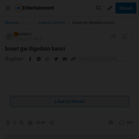
Entertainment
Masuk
...
Beranda
Jokes & Cartoon
buset gw digodain banci
skilkijo1
TS
12-06-2011 08:41
buset gw digodain banci
Bagikan
Spoiler
for
:
Lihat isi thread
0
28.4K
905
Spoiler
for
: