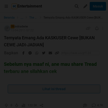
Entertainment
Masuk
...
Beranda
The Lounge
Ternyata Emang Ada KASKUSER Cewe [BUKAN CEWE JADI-JADIAN]
indradwiw
TS
13-04-2011 07:22
Ternyata Emang Ada KASKUSER Cewe [BUKAN
CEWE JADI-JADIAN]
Bagikan
Sebelum nya maaf ni, ane mau share Tread
terbaru ane silahkan cek
Global Warming : Pengertian, Penyebab, Efek, Cara
mengatasi
Lihat isi thread
http://www.kaskus.co.id/showthread.php?t=10063582
0
122.5K
4.7K
halo agan2 semua, ane seneng gan, ternyata d KASKUS itu