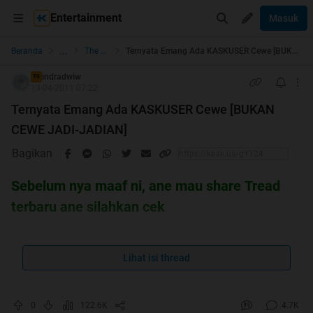
Entertainment
Masuk
...
Beranda
The Lounge
Ternyata Emang Ada KASKUSER Cewe [BUKAN CEWE JADI-JADIAN]
indradwiw
TS
13-04-2011 07:22
Ternyata Emang Ada KASKUSER Cewe [BUKAN
CEWE JADI-JADIAN]
Bagikan
Sebelum nya maaf ni, ane mau share Tread
terbaru ane silahkan cek
Global Warming : Pengertian, Penyebab, Efek, Cara
mengatasi
Lihat isi thread
http://www.kaskus.co.id/showthread.php?t=10063582
0
122.6K
4.7K
halo agan2 semua, ane seneng gan, ternyata d KASKUS itu