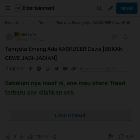
Entertainment
Masuk
...
Beranda
The Lounge
Ternyata Emang Ada KASKUSER Cewe [BUKAN CEWE JADI-JADIAN]
indradwiw
TS
13-04-2011 07:22
Ternyata Emang Ada KASKUSER Cewe [BUKAN
CEWE JADI-JADIAN]
Bagikan
Sebelum nya maaf ni, ane mau share Tread
terbaru ane silahkan cek
Global Warming : Pengertian, Penyebab, Efek, Cara
mengatasi
Lihat isi thread
http://www.kaskus.co.id/showthread.php?t=10063582
0
122.6K
4.7K
halo agan2 semua, ane seneng gan, ternyata d KASKUS itu