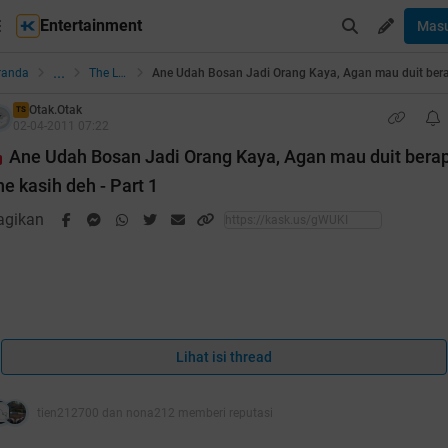
Entertainment
Mas
...
randa
The Lounge
Otak.Otak
TS
02-04-2011 07:22
Ane Udah Bosan Jadi Orang Kaya, Agan mau duit bera
ne kasih deh - Part 1
agikan
==
comment yg kocak
Lihat isi thread
===
uote:
tien212700 dan nona212 memberi reputasi
riginal Posted By
aseprohman21
►