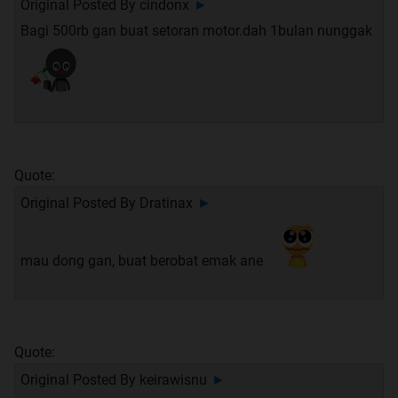
Original Posted By
cindonx
►
Bagi 500rb gan buat setoran motor.dah 1bulan nunggak
Quote:
Original Posted By
Dratinax
►
mau dong gan, buat berobat emak ane
Quote:
Original Posted By
keirawisnu
►