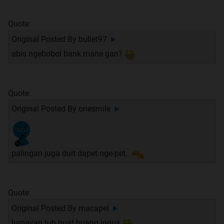
Quote:
Original Posted By
bullet97
►
abis ngebobol bank mane gan?
Quote:
Original Posted By
onesmile
►
palingan juga duit dapet nge-pet..
Quote:
Original Posted By
macapel
►
lumayan tuh buat buang ingus