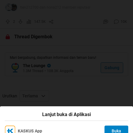
tien212700 dan nona212 memberi reputasi
2
147.5K
10K
Thread Digembok
Mari bergabung, dapatkan informasi dan teman baru!
The Lounge
Gabung
1.3M
Thread
•
108.3K
Anggota
Urutkan
Terlama
Thread Digembok
Lanjut buka di Aplikasi
KASKUS App
Buka
Ikuti KASKUS di