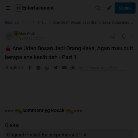
Entertainment
Masuk
...
Beranda
The Lounge
Ane Udah Bosan Jadi Orang Kaya, Agan mau duit berapa ane kasih deh - Part 1
Otak.Otak
TS
02-04-2011 07:22
Ane Udah Bosan Jadi Orang Kaya, Agan mau duit
berapa ane kasih deh - Part 1
Bagikan
===
comment yg kocak
===
Quote:
Original Posted By
aseprohman21
►