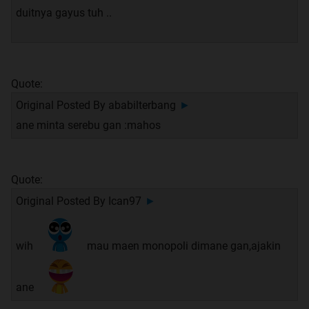
duitnya gayus tuh ..
Quote:
Original Posted By
ababilterbang
►
ane minta serebu gan :mahos
Quote:
Original Posted By
Ican97
►
wih
mau maen monopoli dimane gan,ajakin
ane