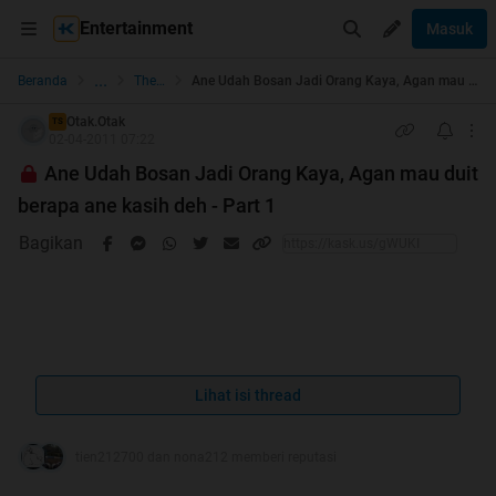
Entertainment
Masuk
...
Beranda
The Lounge
Ane Udah Bosan Jadi Orang Kaya, Agan mau duit berapa ane kasih deh - Part 1
Otak.Otak
TS
02-04-2011 07:22
Ane Udah Bosan Jadi Orang Kaya, Agan mau duit
berapa ane kasih deh - Part 1
Bagikan
===
comment yg kocak
Lihat isi thread
===
Quote:
tien212700 dan nona212 memberi reputasi
Original Posted By
aseprohman21
►