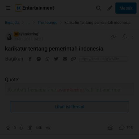
Entertainment
Masuk
...
Beranda
The Lounge
karikatur tentang pemerintah indonesia
ayamkering
TS
09-01-2011 04:21
karikatur tentang pemerintah indonesia
Bagikan
Quote:
Kembali bersama ane
ayamkering
kali ini ane mau
buat trit yg isinya gambar
tapi bukan BB ya gan,
tapi tentang kartun yg mungkin agak menyindir
Lihat isi thread
pemerintah indonesia, oke gan ga usah banyak cincong
0
44K
795
lagi langsung go aja kitee
Spoiler
for
bukti tiada ripost diantara kita
: