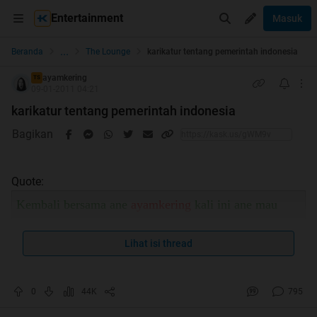
Entertainment
Masuk
...
Beranda
The Lounge
karikatur tentang pemerintah indonesia
ayamkering
TS
09-01-2011 04:21
karikatur tentang pemerintah indonesia
Bagikan
Quote:
Kembali bersama ane
ayamkering
kali ini ane mau
buat trit yg isinya gambar
tapi bukan BB ya gan,
tapi tentang kartun yg mungkin agak menyindir
Lihat isi thread
pemerintah indonesia, oke gan ga usah banyak cincong
0
44K
795
lagi langsung go aja kitee
Spoiler
for
bukti tiada ripost diantara kita
: