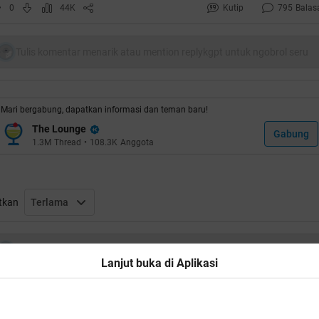
0
44K
Kutip
795
Balas
Tulis komentar menarik atau mention replykgpt untuk ngobrol seru
Mari bergabung, dapatkan informasi dan teman baru!
The Lounge
Gabung
1.3M
Thread
•
108.3K
Anggota
tkan
Terlama
Tulis komentar menarik atau mention replykgpt untuk ngobrol seru
Lanjut buka di Aplikasi
Ikuti KASKUS di
man Anda