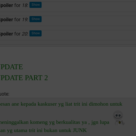
poiler
for
18
:
poiler
for
19
:
poiler
for
20
:
UPDATE
PDATE PART 2
uote:
esan ane kepada kaskuser yg liat trit ini dimohon untuk
eninggalkan komeng yg berkualitas ya , jgn lupa
an yg utama trit ini bukan untuk JUNK