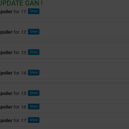
UPDATE GAN !
poiler
for
11
:
poiler
for
12
:
poiler
for
13
:
poiler
for
14
:
poiler
for
15
:
poiler
for
16
:
poiler
for
17
: