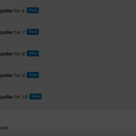
poiler
for
6
:
poiler
for
7
:
poiler
for
8
:
poiler
for
9
:
poiler
for
10
:
uote: