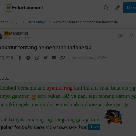
Entertainment
Mas
...
randa
The Lounge
karikatur tentang pemerintah indonesia
ayamkering
TS
09-01-2011 04:21
arikatur tentang pemerintah indonesia
agikan
uote:
Kembali bersama ane
ayamkering
kali ini ane mau buat trit yg
isinya gambar
tapi bukan BB ya gan, tapi tentang kartun y
ungkin agak menyindir pemerintah indonesia, oke gan ga
sah banyak cincong lagi langsung go aja kitee
poiler
for
bukti tiada ripost diantara kita
: