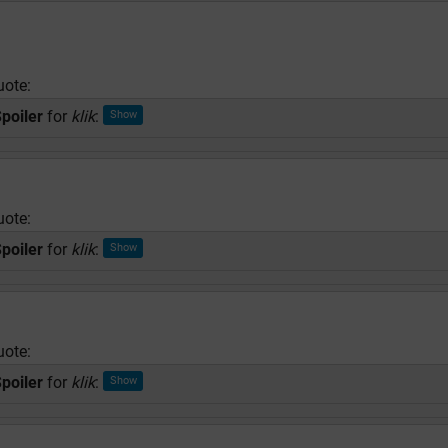
uote:
poiler
for
klik
:
uote:
poiler
for
klik
:
uote:
poiler
for
klik
: