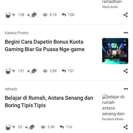
158
8.1K
108
Kaskus Promo
Begini Cara Dapetin Bonus Kuota
Gaming Biar Ga Puasa Nge-game
151
3.8K
101
ratnady
Belajar di Rumah, Antara Senang dan
Boring Tipis Tipis
52
3.9K
116