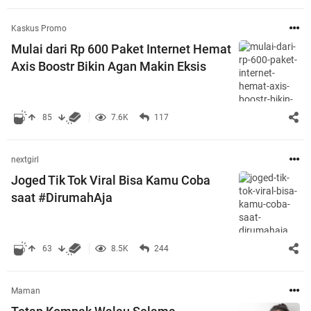
Kaskus Promo
Mulai dari Rp 600 Paket Internet Hemat
Axis Boostr Bikin Agan Makin Eksis
85
7.6K
117
nextgirl
Joged Tik Tok Viral Bisa Kamu Coba
saat #DirumahAja
63
8.5K
244
Maman