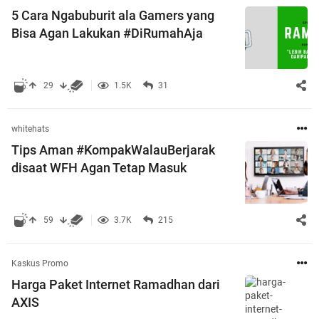
5 Cara Ngabuburit ala Gamers yang
Bisa Agan Lakukan #DiRumahAja
29
1.5K
31
whitehats
Tips Aman #KompakWalauBerjarak
disaat WFH Agan Tetap Masuk
59
3.7K
215
Kaskus Promo
Harga Paket Internet Ramadhan dari
AXIS