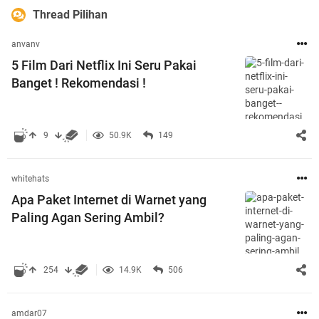
Thread Pilihan
anvanv
5 Film Dari Netflix Ini Seru Pakai
Banget ! Rekomendasi !
9
50.9K
149
whitehats
Apa Paket Internet di Warnet yang
Paling Agan Sering Ambil?
254
14.9K
506
amdar07