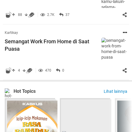
88
2.7K
37
Kartikay
Semangat Work From Home di Saat
Puasa
4
470
0
Hot Topics
Lihat lainnya