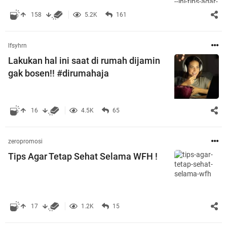
158
5.2K
161
lfsyhrn
Lakukan hal ini saat di rumah dijamin
gak bosen!! #dirumahaja
16
4.5K
65
zeropromosi
Tips Agar Tetap Sehat Selama WFH !
17
1.2K
15