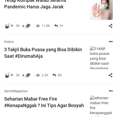
Tetap Kompak Walau Selama
Pandemic Harus Jaga Jarak
54
11.8K
91
firakus
3 Takjil Buka Puasa yang Bisa Dibikin
Saat #DirumahAja
36
2.2K
85
GamerBegajulan
Seharian Mabar Free Fire
#KenapaNggak ? Ini Tips Agar Booyah