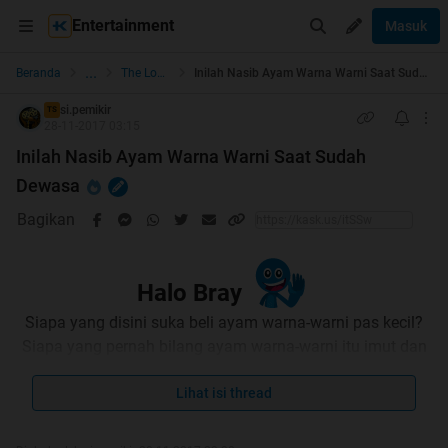
Entertainment
Masuk
...
Beranda
The Lounge
Inilah Nasib Ayam Warna Warni Saat Sudah Dewasa
si.pemikir
TS
28-11-2017 03:15
Inilah Nasib Ayam Warna Warni Saat Sudah
Dewasa
Bagikan
Halo Bray
Siapa yang disini suka beli ayam warna-warni pas kecil?
Siapa yang pernah bilang ayam warna-warni itu imut dan
lucu? Siapa yang pelihara ayam warna-warni ga bisa
sampe gede?
Lihat isi thread
Dari semua pertanyaan itu, gw rasa hampir 90%
jawabannya adalah "
Gw
". Ya, fenomena ayam warna-