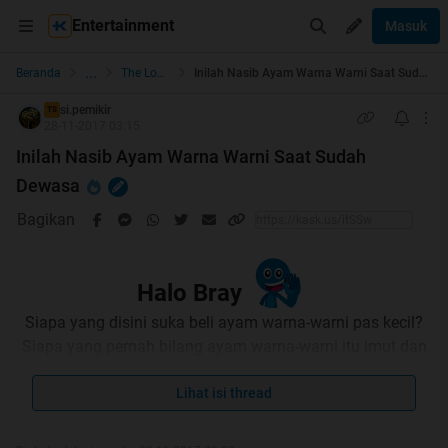
Entertainment
Masuk
...
Beranda
The Lounge
Inilah Nasib Ayam Warna Warni Saat Sudah Dewasa
si.pemikir
TS
28-11-2017 03:15
Inilah Nasib Ayam Warna Warni Saat Sudah
Dewasa
Bagikan
Halo Bray
Siapa yang disini suka beli ayam warna-warni pas kecil?
Siapa yang pernah bilang ayam warna-warni itu imut dan
lucu? Siapa yang pelihara ayam warna-warni ga bisa
sampe gede?
Lihat isi thread
Dari semua pertanyaan itu, gw rasa hampir 90%
jawabannya adalah "
Gw
". Ya, fenomena ayam warna-