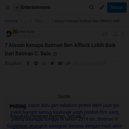
Entertainment
Masuk
...
Beranda
The Lounge
7 Alasan Kenapa Batman Ben Affleck Lebih Baik Dari Batman C. Bale
green.hyde
TS
31-10-2016 08:31
7 Alasan Kenapa Batman Ben Affleck Lebih Baik
Dari Batman C. Bale
Bagikan
Quote:
whoops, sabar dulu gan sebelum protes lebih jauh gw
Polling
0 suara
yakin hampir semua kaskuser udah nonton film yang
Siapakah Pemeran Batman Terbaik ?
paling ditunggu tunggu di tahun 2016 ini ; Batman V
Superman, mungkin sebagian kecewa dengan hasil akhir
Adam West