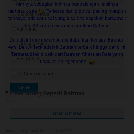
filmnya, sebagian lainnya puas dengan hasilnya
termasuk ane
. Terlepas dari plotnya, pacing maupun
Michael Keaton
tonenya, ada satu hal yang bisa kita sepakati bersama :
Ben Affleck sukses memerankan Batman.
Val Kilmer
Dan disini ane mencoba menjabarkan kenapa Batman
Christian Bale
versi Ben Affleck adalah Batman terbaik hingga detik ini.
Termasuk lebih baik dari Batman Christian Bale yang
Ben Affleck
tidak kalah legendaris.
TS Ganteng :cool:
Submit
#1. Bertarung Seperti Batman
Quote:
Lihat isi thread
OK ini poin yang paling obvious; Batman Affleck adalah
yang paling berbahaya secara fisik dari semua Batman
Diubah oleh green.hyde 01-11-2016 05:07
yang pernah kita lihat. Adegan perkelahian di Batman V