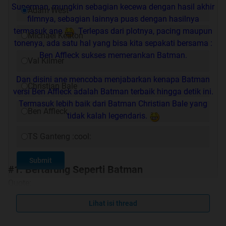
Superman, mungkin sebagian kecewa dengan hasil akhir
Adam West
filmnya, sebagian lainnya puas dengan hasilnya
termasuk ane
. Terlepas dari plotnya, pacing maupun
Michael Keaton
tonenya, ada satu hal yang bisa kita sepakati bersama :
Ben Affleck sukses memerankan Batman.
Val Kilmer
Dan disini ane mencoba menjabarkan kenapa Batman
Christian Bale
versi Ben Affleck adalah Batman terbaik hingga detik ini.
Termasuk lebih baik dari Batman Christian Bale yang
Ben Affleck
tidak kalah legendaris.
TS Ganteng :cool:
Submit
#1. Bertarung Seperti Batman
Quote:
Lihat isi thread
OK ini poin yang paling obvious; Batman Affleck adalah
yang paling berbahaya secara fisik dari semua Batman