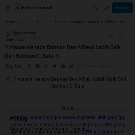
Entertainment
Masuk
...
Beranda
The Lounge
7 Alasan Kenapa Batman Ben Affleck Lebih Baik Dari Batman C. Bale
green.hyde
TS
31-10-2016 08:31
7 Alasan Kenapa Batman Ben Affleck Lebih Baik
Dari Batman C. Bale
Bagikan
Quote:
whoops, sabar dulu gan sebelum protes lebih jauh gw
Polling
0 suara
yakin hampir semua kaskuser udah nonton film yang
Siapakah Pemeran Batman Terbaik ?
paling ditunggu tunggu di tahun 2016 ini ; Batman V