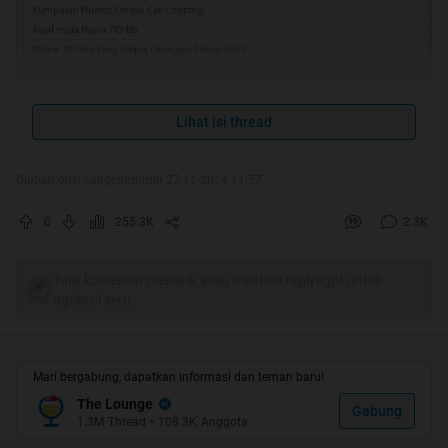
Jangan pada ngiri ya trit koplak gua jadi TOP
Lihat isi thread
THREAD
Diubah oleh cangcutmimin 27-11-2014 11:57
0
255.3K
2.3K
Ini adalah trit hiburan bagi orang
Tulis komentar menarik atau mention replykgpt untuk
ngobrol seru
orang waras sebelum jadi gila
Mari bergabung, dapatkan informasi dan teman baru!
Yang mau
ngebata
gua monggo, yang
The Lounge
Gabung
1.3M
Thread
•
108.3K
Anggota
mau ngasih gua
cendol
juga silahkan.