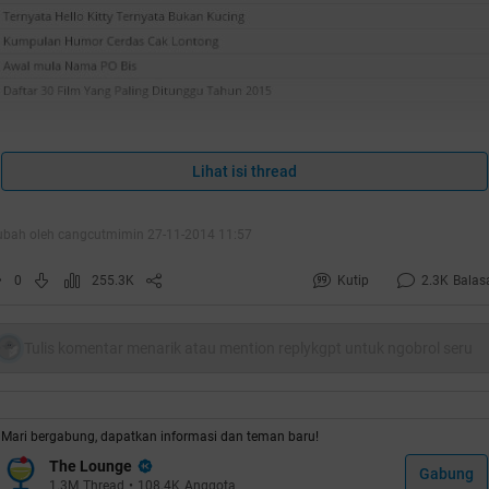
Jangan pada ngiri ya trit koplak gua jadi TOP
Lihat isi thread
THREAD
ubah oleh cangcutmimin 27-11-2014 11:57
0
255.3K
Kutip
2.3K
Balas
Ini adalah trit hiburan bagi orang orang
Tulis komentar menarik atau mention replykgpt untuk ngobrol seru
waras sebelum jadi gila
Mari bergabung, dapatkan informasi dan teman baru!
Yang mau
ngebata
gua monggo, yang ma
The Lounge
Gabung
1.3M
Thread
•
108.4K
Anggota