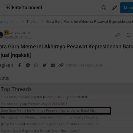
Entertainment
Mas
...
randa
The Lounge
cangcutmimin
TS
02-09-2014 13:55
ara Gara Meme Ini Akhirnya Pesawat Kepresidenan Bata
ijual [ngakak]
agikan
uote: