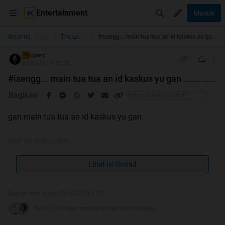
Entertainment
Masuk
...
Beranda
The Lounge
#isengg... main tua tua an id kaskus yu gan .............
operz
TS
03-08-2014 15:58
#isengg... main tua tua an id kaskus yu gan .............
Bagikan
gan main tua tua an id kaskus yu gan
biar ga galau gan
Lihat isi thread
ane udah dari 2010 ni main kaskus
Diubah oleh operz 03-08-2014 17:21
walau udah jarang nge post tapi masih asik aja gan
tien212700 dan anasabila memberi reputasi