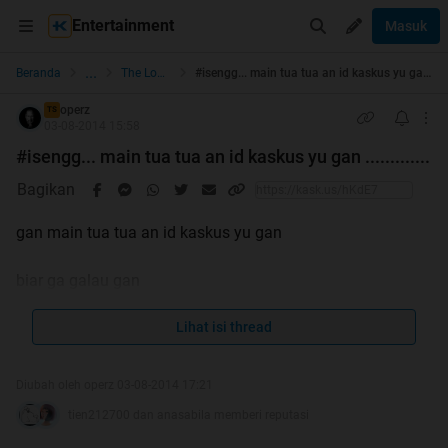
Entertainment
Masuk
...
Beranda
The Lounge
#isengg... main tua tua an id kaskus yu gan .............
operz
TS
03-08-2014 15:58
#isengg... main tua tua an id kaskus yu gan .............
Bagikan
gan main tua tua an id kaskus yu gan
biar ga galau gan
Lihat isi thread
ane udah dari 2010 ni main kaskus
Diubah oleh operz 03-08-2014 17:21
walau udah jarang nge post tapi masih asik aja gan
tien212700 dan anasabila memberi reputasi