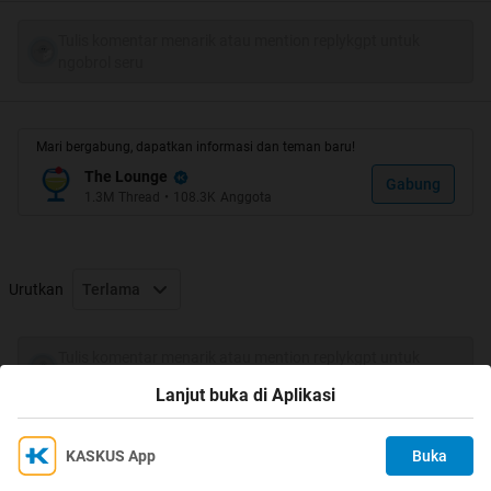
HT & Kulkas
Tulis komentar menarik atau mention replykgpt untuk
Quote:
ngobrol seru
Spoiler
for
For Penampakan HT
:
Mari bergabung, dapatkan informasi dan teman baru!
Spoiler
for
Apresiasi Cendolers
:
The Lounge
Gabung
1.3M
Thread
•
108.3K
Anggota
Urutkan
Terlama
Mudah Mudahan EnggaK
Spoiler
for
Buka Gan
:
Tulis komentar menarik atau mention replykgpt untuk
ngobrol seru
Lanjut buka di Aplikasi
Quote:
KASKUS App
Buka
Ikuti KASKUS di
Kami menggunakan Cookies
Welcome Agan & Sista