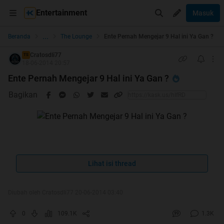
Entertainment
Masuk
...
Beranda
The Lounge
Ente Pernah Mengejar 9 Hal ini Ya Gan ?
Cratosdli77
TS
18-06-2014 20:57
Ente Pernah Mengejar 9 Hal ini Ya Gan ?
Bagikan
Lihat isi thread
Thanks Mimin Dan Momod serta ALL
Diubah oleh Cratosdli77 20-06-2014 03:40
KASKUSKER
Berkat Kalian Thread Ane HT & Ane BerTerimakasih Atas
0
109.1K
1.3K
APresiasi Komeng + Rate 5 + Cendolnya Berikut Penampakan