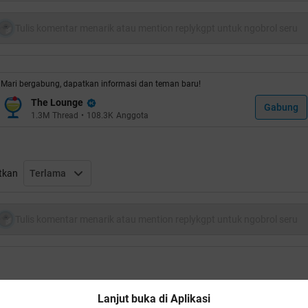
Kulkas
Quote:
Tulis komentar menarik atau mention replykgpt untuk ngobrol seru
poiler
for
For Penampakan HT
:
Mari bergabung, dapatkan informasi dan teman baru!
poiler
for
Apresiasi Cendolers
:
The Lounge
Gabung
1.3M
Thread
•
108.3K
Anggota
tkan
Terlama
Mudah Mudahan EnggaK
oiler
for
Buka Gan
:
Tulis komentar menarik atau mention replykgpt untuk ngobrol seru
uote:
Lanjut buka di Aplikasi
Welcome Agan & Sista