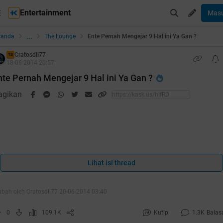
Entertainment
Mas
...
randa
The Lounge
Ente Pernah Mengejar 9 Hal ini Ya Gan ?
Cratosdli77
TS
18-06-2014 20:57
nte Pernah Mengejar 9 Hal ini Ya Gan ?
agikan
Lihat isi thread
Thanks Mimin Dan Momod serta ALL KASKUSKER
ubah oleh Cratosdli77 20-06-2014 03:40
Berkat Kalian Thread Ane HT & Ane BerTerimakasih Atas
0
109.1K
Kutip
1.3K
Balas
APresiasi Komeng + Rate 5 + Cendolnya Berikut Penampakan HT &