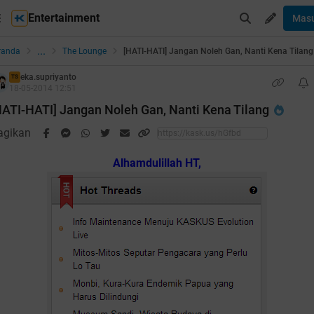
Entertainment
Mas
...
randa
The Lounge
[HATI-HATI] Jangan Noleh Gan, Nanti Kena Tilang
eka.supriyanto
TS
18-05-2014 12:51
HATI-HATI] Jangan Noleh Gan, Nanti Kena Tilang
agikan
Alhamdulillah HT,