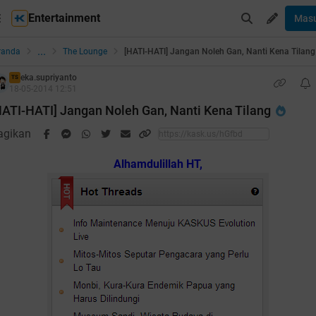
Entertainment
Mas
...
randa
The Lounge
[HATI-HATI] Jangan Noleh Gan, Nanti Kena Tilang
eka.supriyanto
TS
18-05-2014 12:51
HATI-HATI] Jangan Noleh Gan, Nanti Kena Tilang
agikan
Alhamdulillah HT,