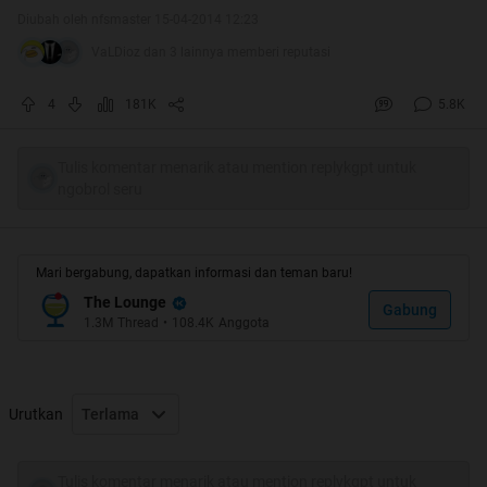
Diubah oleh nfsmaster 15-04-2014 12:23
VaLDioz dan 3 lainnya memberi reputasi
4
181K
5.8K
Tulis komentar menarik atau mention replykgpt untuk
ngobrol seru
Mari bergabung, dapatkan informasi dan teman baru!
The Lounge
Gabung
1.3M
Thread
•
108.4K
Anggota
Quote:
Quote:
Urutkan
Terlama
Halo gan/sis,ini Adek Nfsmaster buat nie thread
Tulis komentar menarik atau mention replykgpt untuk
dalam rangka