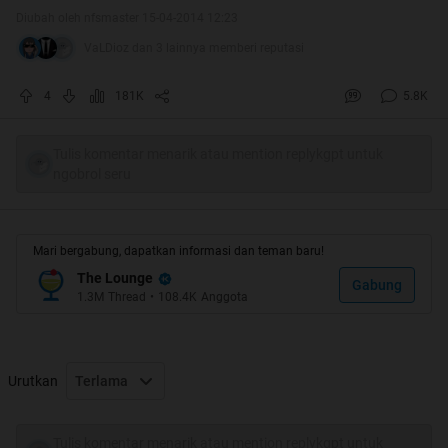
Diubah oleh nfsmaster 15-04-2014 12:23
VaLDioz dan 3 lainnya memberi reputasi
4
181K
5.8K
Tulis komentar menarik atau mention replykgpt untuk
ngobrol seru
Mari bergabung, dapatkan informasi dan teman baru!
The Lounge
Gabung
1.3M
Thread
•
108.4K
Anggota
Quote:
Quote:
Urutkan
Terlama
Halo gan/sis,ini Adek Nfsmaster buat nie thread
Tulis komentar menarik atau mention replykgpt untuk
dalam rangka