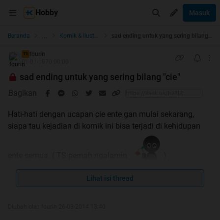
Hobby
Masuk
...
Beranda
Komik & Ilustrasi
sad ending untuk yang sering bilang "cie"
fourin
TS
01-01-1970 00:00
sad ending untuk yang sering bilang "cie"
Bagikan
Hati-hati dengan ucapan cie ente gan mulai sekarang,
siapa tau kejadian di komik ini bisa terjadi di kehidupan
ente semua. ( TS pernah ngalamin
)
Lihat isi thread
Spoiler
for
cie
:
Diubah oleh fourin 26-03-2014 13:40