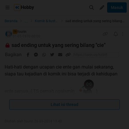
Hobby
Masuk
...
Beranda
Komik & Ilustrasi
sad ending untuk yang sering bilang "cie"
fourin
TS
01-01-1970 00:00
sad ending untuk yang sering bilang "cie"
Bagikan
Hati-hati dengan ucapan cie ente gan mulai sekarang,
siapa tau kejadian di komik ini bisa terjadi di kehidupan
ente semua. ( TS pernah ngalamin
)
Lihat isi thread
Spoiler
for
cie
:
Diubah oleh fourin 26-03-2014 13:40