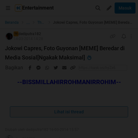
Entertainment
Masuk
...
Beranda
The Lounge
Jokowi Capres, Foto Guyonan [MEME] Beredar di Media Sosial[Ngakak Maksimal]
dediputra182
TS
14-03-2014 14:28
Jokowi Capres, Foto Guyonan [MEME] Beredar di
Media Sosial[Ngakak Maksimal]
Bagikan
--BISSMILLAHIRROHMANIRROHIM--
Spoiler
for
HT
:
Lihat isi thread
Diubah oleh dediputra182 16-03-2014 15:57