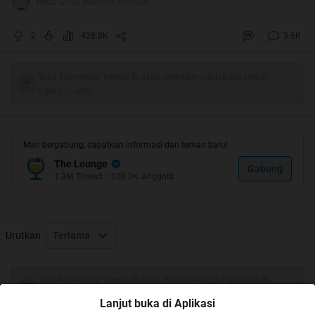
tien212700 memberi reputasi
Pak Jokowi Nyalon,,,,(Baca >>> MenCalonkan-Red)
2
428.8K
3.6K
===>>Nyalon-in diri jadi Capres maksudnya
Tulis komentar menarik atau mention replykgpt untuk
ngobrol seru
Quote:
Mari bergabung, dapatkan informasi dan teman baru!
The Lounge
Gabung
1.3M
Thread
•
108.3K
Anggota
Urutkan
Terlama
Tulis komentar menarik atau mention replykgpt untuk
ngobrol seru
Lanjut buka di Aplikasi