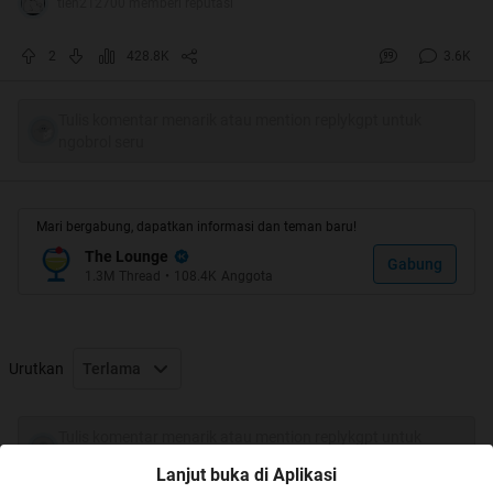
tien212700 memberi reputasi
2
428.8K
3.6K
Tulis komentar menarik atau mention replykgpt untuk
ngobrol seru
Pak Jokowi Nyalon,,,,(Baca >>> MenCalonkan-Red)
Mari bergabung, dapatkan informasi dan teman baru!
===>>Nyalon-in diri jadi Capres maksudnya
The Lounge
Gabung
1.3M
Thread
•
108.4K
Anggota
Urutkan
Terlama
Quote:
Tulis komentar menarik atau mention replykgpt untuk
ngobrol seru
Lanjut buka di Aplikasi