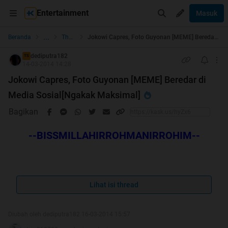
Entertainment
Masuk
...
Beranda
The Lounge
Jokowi Capres, Foto Guyonan [MEME] Beredar di Media Sosial[Ngakak Maksimal]
dediputra182
TS
14-03-2014 14:28
Jokowi Capres, Foto Guyonan [MEME] Beredar di
Media Sosial[Ngakak Maksimal]
Bagikan
--BISSMILLAHIRROHMANIRROHIM--
Spoiler
for
HT
:
Lihat isi thread
Diubah oleh dediputra182 16-03-2014 15:57