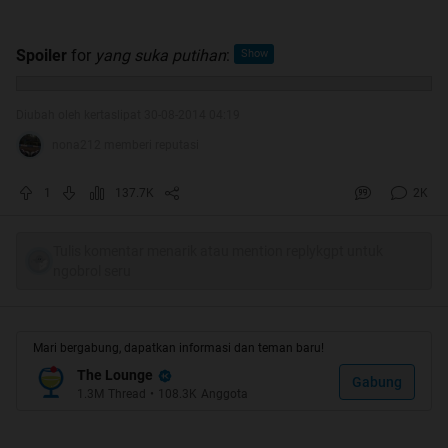
Spoiler
for
yang suka putihan
:
Diubah oleh kertaslipat 30-08-2014 04:19
nona212 memberi reputasi
1
137.7K
2K
Tulis komentar menarik atau mention replykgpt untuk
ngobrol seru
Mari bergabung, dapatkan informasi dan teman baru!
The Lounge
Gabung
1.3M
Thread
•
108.3K
Anggota