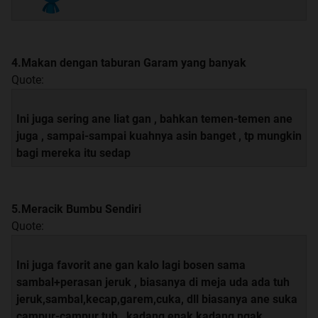
4.Makan dengan taburan Garam yang banyak
Quote:
Ini juga sering ane liat gan , bahkan temen-temen ane
juga , sampai-sampai kuahnya asin banget , tp mungkin
bagi mereka itu sedap
5.Meracik Bumbu Sendiri
Quote:
Ini juga favorit ane gan kalo lagi bosen sama
sambal+perasan jeruk , biasanya di meja uda ada tuh
jeruk,sambal,kecap,garem,cuka, dll biasanya ane suka
campur-campur tuh , kadang enak kadang ngak