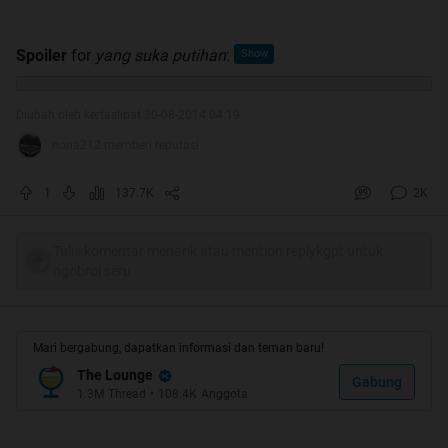
Spoiler
for
yang suka putihan
:
Diubah oleh kertaslipat 30-08-2014 04:19
nona212 memberi reputasi
1
137.7K
2K
Tulis komentar menarik atau mention replykgpt untuk
ngobrol seru
Mari bergabung, dapatkan informasi dan teman baru!
The Lounge
Gabung
1.3M
Thread
•
108.4K
Anggota