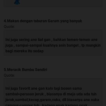
4.Makan dengan taburan Garam yang banyak
Quote:
Ini juga sering ane liat gan , bahkan temen-temen ane
juga , sampai-sampai kuahnya asin banget , tp mungkin
bagi mereka itu sedap
5.Meracik Bumbu Sendiri
Quote:
Ini juga favorit ane gan kalo lagi bosen sama
sambal+perasan jeruk , biasanya di meja uda ada tuh
jeruk,sambal,kecap,garem,cuka, dll biasanya ane suka
campur-campur tuh , kadang enak kadang ngak