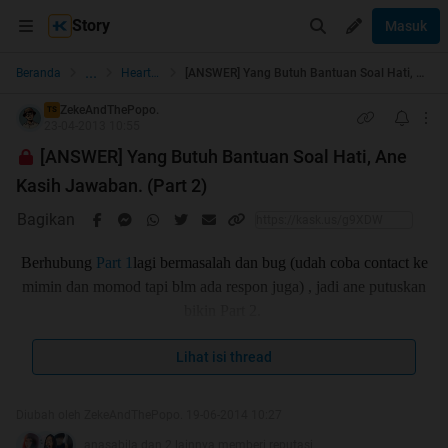
Story
Masuk
...
Beranda
Heart to Heart
[ANSWER] Yang Butuh Bantuan Soal Hati, Ane Kasih Jawaban. (Part 2)
ZekeAndThePopo.
TS
23-04-2013 10:55
[ANSWER] Yang Butuh Bantuan Soal Hati, Ane
Kasih Jawaban. (Part 2)
Bagikan
Berhubung
Part 1
lagi bermasalah dan bug (udah coba contact ke
mimin dan momod tapi blm ada respon juga) , jadi ane putuskan
bikin Part 2.
Lihat isi thread
sebenernya Part 1 nya masih ada dan bisa di akses, tapi stuck di
Diubah oleh ZekeAndThePopo. 19-06-2014 10:27
page 32 dan postingan pertanyaan terbaru dari agan2 gak bisa
anasabila dan 2 lainnya memberi reputasi