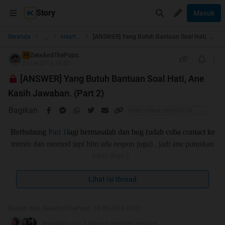
Story
Masuk
...
Beranda
Heart to Heart
[ANSWER] Yang Butuh Bantuan Soal Hati, Ane Kasih Jawaban. (Part 2)
ZekeAndThePopo.
TS
23-04-2013 10:55
[ANSWER] Yang Butuh Bantuan Soal Hati, Ane
Kasih Jawaban. (Part 2)
Bagikan
Berhubung
Part 1
lagi bermasalah dan bug (udah coba contact ke
mimin dan momod tapi blm ada respon juga) , jadi ane putuskan
bikin Part 2.
Lihat isi thread
sebenernya Part 1 nya masih ada dan bisa di akses, tapi stuck di
Diubah oleh ZekeAndThePopo. 19-06-2014 10:27
page 32 dan postingan pertanyaan terbaru dari agan2 gak bisa
anasabila dan 2 lainnya memberi reputasi